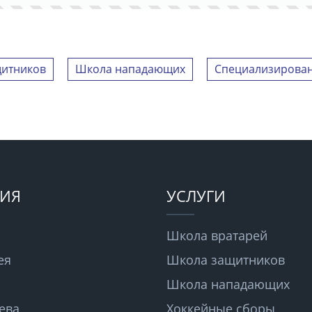
итников
Школа нападающих
Специализирован
ИЯ
УСЛУГИ
Школа вратарей
ея
Школа защитников
Школа нападающих
ева
Хоккейные сборы