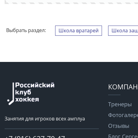
Выбрать раздел:
Школа вратарей
Школа защ
КОМПАН
Тренеры
Фотогалер
Занятия для игроков всех амплуа
Отзывы
Блог Серге