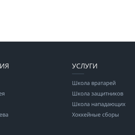
ИЯ
УСЛУГИ
Школа вратарей
ея
Школа защитников
Школа нападающих
ева
Хоккейные сборы